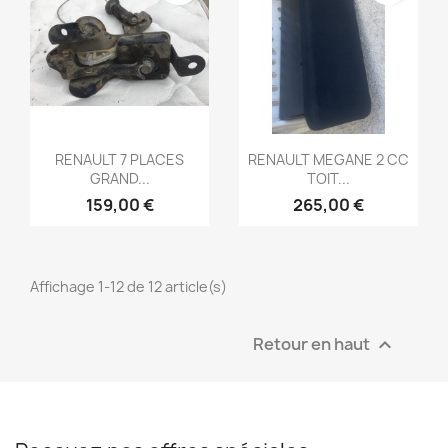
Aperçu rapide
Aperçu rapide


RENAULT 7 PLACES
RENAULT MEGANE 2 CC
GRAND...
TOIT...
159,00 €
265,00 €
Affichage 1-12 de 12 article(s)
Retour en haut
