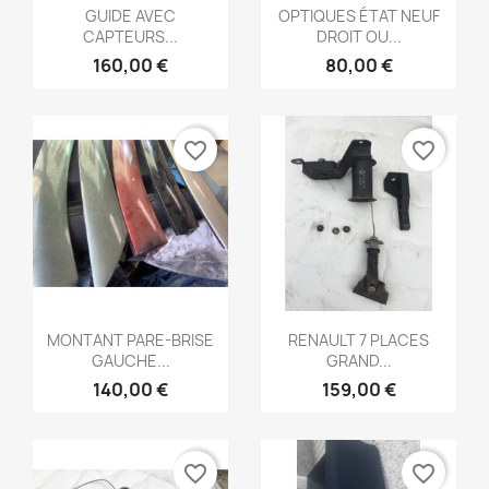
Aperçu rapide
Aperçu rapide


GUIDE AVEC
OPTIQUES ÉTAT NEUF
CAPTEURS...
DROIT OU...
160,00 €
80,00 €
favorite_border
favorite_border
Aperçu rapide
Aperçu rapide


MONTANT PARE-BRISE
RENAULT 7 PLACES
GAUCHE...
GRAND...
140,00 €
159,00 €
favorite_border
favorite_border