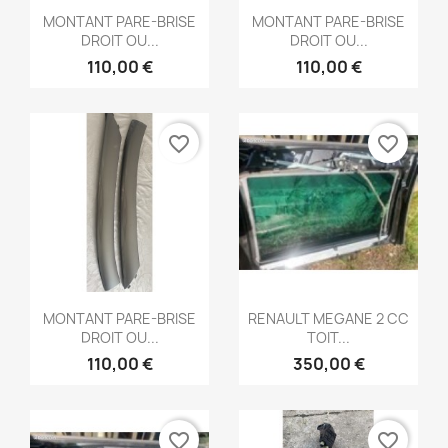
Aperçu rapide
Aperçu rapide


MONTANT PARE-BRISE
MONTANT PARE-BRISE
DROIT OU...
DROIT OU...
110,00 €
110,00 €
favorite_border
favorite_border
Aperçu rapide
Aperçu rapide


MONTANT PARE-BRISE
RENAULT MEGANE 2 CC
DROIT OU...
TOIT...
110,00 €
350,00 €
favorite_border
favorite_border