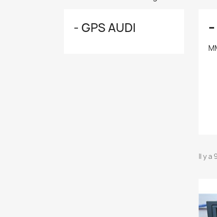
-
- GPS AUDI
MM
Il y a