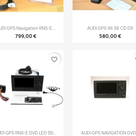
Aperçu rapide
Aperçu rapide


UDI GPS Navigation RNS-E...
AUDI GPS A6 S6 CD DX
799,00 €
580,00 €
favorite_border
fa
Aperçu rapide
Aperçu rapide


DI GPS RNS-E DVD LED SD...
AUDI GPS NAVIGATION DVD.