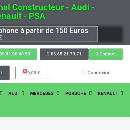
nal Constructeur - Audi -
nault - PSA
éphone à partir de 150 Euros
E
09.81.90.40.50
06.65.21.73.71
Contact
Connexion
0,00 €
AUDI
MERCEDES
PORSCHE
RENAULT