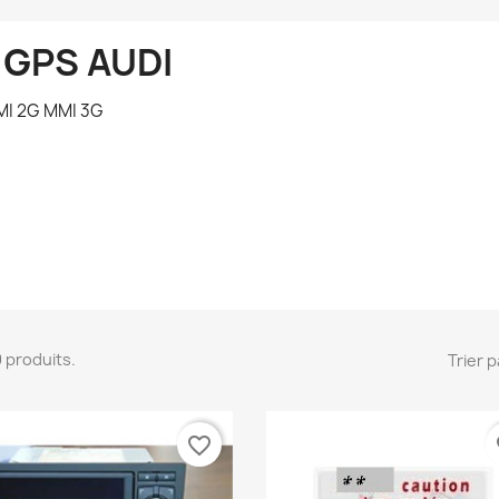
 GPS AUDI
I 2G MMI 3G
 9 produits.
Trier p
favorite_border
fa