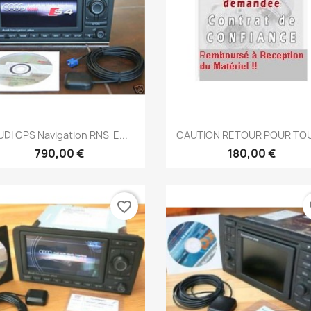
Aperçu rapide
Aperçu rapide


UDI GPS Navigation RNS-E...
CAUTION RETOUR POUR TOUT
790,00 €
180,00 €
favorite_border
fa