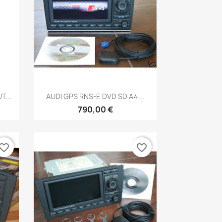
Aperçu rapide

...
AUDI GPS RNS-E DVD SD A4...
790,00 €
vorite_border
favorite_border