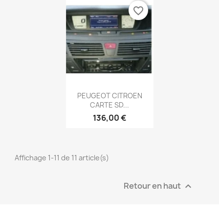
favorite_border
Aperçu rapide

PEUGEOT CITROEN
CARTE SD...
136,00 €
Affichage 1-11 de 11 article(s)
Retour en haut
