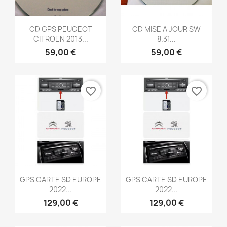
Aperçu rapide
Aperçu rapide


CD GPS PEUGEOT
CD MISE A JOUR SW
CITROEN 2013...
8.31...
59,00 €
59,00 €
favorite_border
favorite_border
Aperçu rapide
Aperçu rapide


GPS CARTE SD EUROPE
GPS CARTE SD EUROPE
2022...
2022...
129,00 €
129,00 €