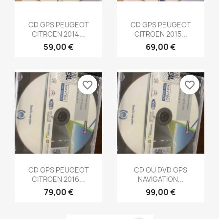
Aperçu rapide
Aperçu rapide


CD GPS PEUGEOT
CD GPS PEUGEOT
CITROEN 2014...
CITROEN 2015...
59,00 €
69,00 €
favorite_border
favorite_border
Aperçu rapide
Aperçu rapide


CD GPS PEUGEOT
CD OU DVD GPS
CITROEN 2016...
NAVIGATION...
79,00 €
99,00 €