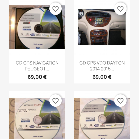
favorite_border
favorite_border
Aperçu rapide
Aperçu rapide


CD GPS NAVIGATION
CD GPS VDO DAYTON
PEUGEOT...
2014 2015...
69,00 €
69,00 €
favorite_border
favorite_border