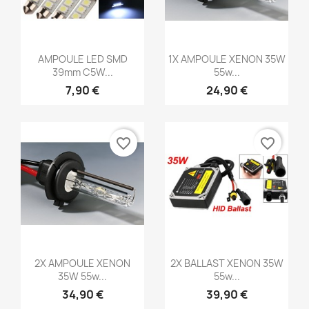
Aperçu rapide
Aperçu rapide


AMPOULE LED SMD
1X AMPOULE XENON 35W
39mm C5W...
55w...
7,90 €
24,90 €
favorite_border
favorite_border
Aperçu rapide
Aperçu rapide


2X AMPOULE XENON
2X BALLAST XENON 35W
35W 55w...
55w...
34,90 €
39,90 €