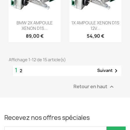
Aperçu rapide
Aperçu rapide


BMW 2X AMPOULE
1X AMPOULE XENON D1S
XENON D1S...
12V...
89,00 €
54,90 €
Affichage 1-12 de 15 article(s)
1

Suivant
2
Retour en haut

Recevez nos offres spéciales