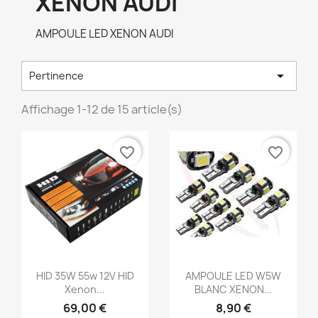
XENON AUDI
AMPOULE LED XENON AUDI

Pertinence
Affichage 1-12 de 15 article(s)
favorite_border
favorite_border
Aperçu rapide
Aperçu rapide


HID 35W 55w 12V HID
AMPOULE LED W5W
Xenon...
BLANC XENON...
69,00 €
8,90 €