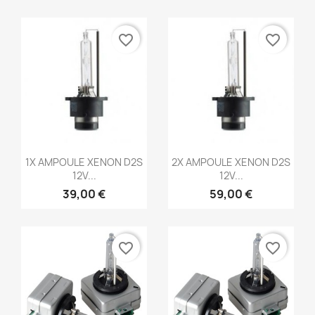
favorite_border
favorite_border
Aperçu rapide
Aperçu rapide


1X AMPOULE XENON D2S
2X AMPOULE XENON D2S
12V...
12V...
39,00 €
59,00 €
favorite_border
favorite_border