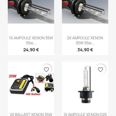
Aperçu rapide
Aperçu rapide


1X AMPOULE XENON 35W
2X AMPOULE XENON
55w...
35W 55w...
24,90 €
34,90 €
favorite_border
favorite_border
Aperçu rapide
Aperçu rapide


2X BALLAST XENON 35W
1X AMPOULE XENON D2S