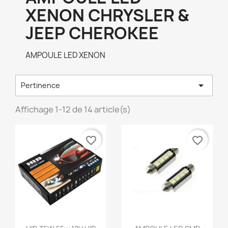
XENON CHRYSLER &
JEEP CHEROKEE
AMPOULE LED XENON

Pertinence
Affichage 1-12 de 14 article(s)
favorite_border
favorite_border
Aperçu rapide
Aperçu rapide

