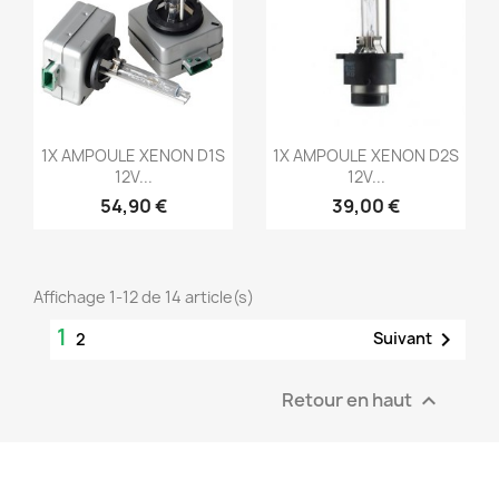
Aperçu rapide
Aperçu rapide


1X AMPOULE XENON D1S
1X AMPOULE XENON D2S
12V...
12V...
54,90 €
39,00 €
Affichage 1-12 de 14 article(s)
1

Suivant
2
Retour en haut
