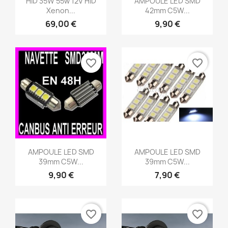
HID 35W 55w 12V HID
AMPOULE LED SMD
Xenon...
42mm C5W...
69,00 €
9,90 €
favorite_border
favorite_border
Aperçu rapide
Aperçu rapide


AMPOULE LED SMD
AMPOULE LED SMD
39mm C5W...
39mm C5W...
9,90 €
7,90 €
favorite_border
favorite_border