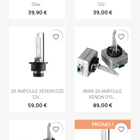
55w...
12V...
39,90 €
39,00 €
favorite_border
favorite_border
Aperçu rapide
Aperçu rapide


2X AMPOULE XENON D2S
BMW 2X AMPOULE
12V...
XENON D1S...
59,00 €
89,00 €
PROMO !
favorite_border
favorite_border