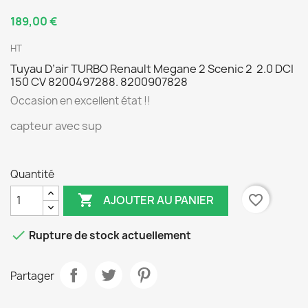
189,00 €
HT
Tuyau D’air TURBO Renault Megane 2 Scenic 2 2.0 DCI
150 CV 8200497288. 8200907828
Occasion en excellent état !!
capteur avec sup
Quantité

favorite_border
AJOUTER AU PANIER

Rupture de stock actuellement
Partager